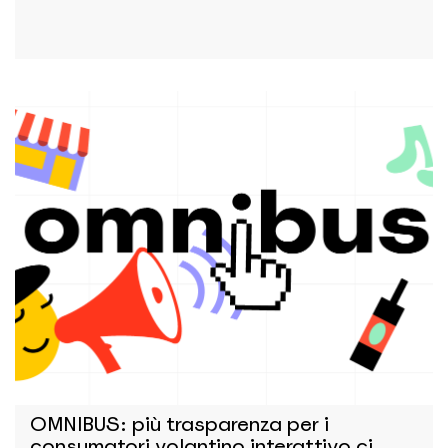
OMNIBUS: più trasparenza per i
consumatori volantino interattivo ci